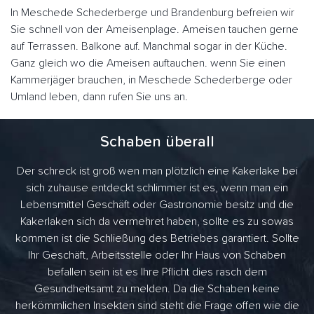
In Meschede Schederberge und Brandenburg befreien wir
Sie schnell von der Ameisenplage. Ameisen tauchen gerne
auf Terrassen. Balkone auf. Manchmal sogar in der Küche.
Ganz gleich wo die Ameisen auftauchen. wenn Sie einen
Kammerjäger brauchen, in Meschede Schederberge oder
Umland leben, dann rufen Sie uns an.
Schaben überall
Der schreck ist groß wen man plötzlich eine Kakerlake bei
sich zuhause entdeckt schlimmer ist es, wenn man ein
Lebensmittel Geschäft oder Gastronomie besitz und die
Kakerlaken sich da vermehret haben, sollte es zu sowas
kommen ist die Schließung des Betriebes garantiert. Sollte
Ihr Geschäft, Arbeitsstelle oder Ihr Haus von Schaben
befallen sein ist es Ihre Pflicht dies rasch dem
Gesundheitsamt zu melden. Da die Schaben keine
herkömmlichen Insekten sind steht die Frage offen wie die