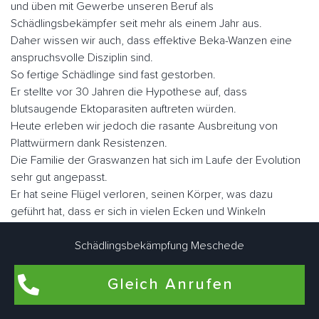
und üben mit Gewerbe unseren Beruf als
Schädlingsbekämpfer seit mehr als einem Jahr aus.
Daher wissen wir auch, dass effektive Beka-Wanzen eine
anspruchsvolle Disziplin sind.
So fertige Schädlinge sind fast gestorben.
Er stellte vor 30 Jahren die Hypothese auf, dass
blutsaugende Ektoparasiten auftreten würden.
Heute erleben wir jedoch die rasante Ausbreitung von
Plattwürmern dank Resistenzen.
Die Familie der Graswanzen hat sich im Laufe der Evolution
sehr gut angepasst.
Er hat seine Flügel verloren, seinen Körper, was dazu
geführt hat, dass er sich in vielen Ecken und Winkeln
versteckt hat, sein Augenlicht ist verkümmert.
Nicht lectularius, daher der Name, den der Klecks malte.
Schädlingsbekämpfung Meschede
Wenn Sie sie schnell betrachten, ähneln sie in Größe und
Fabe einem Apfel.
Gleich Anrufen
Es gibt ungefähr fünf Millionen Parasiten, wenn sie nüchtern
sind, aber sie können eine Größe von fast einem Zoll