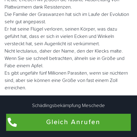
Plattwürmern dank Resistenzen.
Die Familie der Graswanzen hat sich im Laufe der Evolution
sehr gut angepasst.
Er hat seine Flügel verloren, seinen Körper, was dazu
geführt hat, dass er sich in vielen Ecken und Winkeln
versteckt hat, sein Augenlicht ist verkümmert.
Nicht lectularius, daher der Name, den der Klecks malte.
Wenn Sie sie schnell betrachten, ähneln sie in Größe und
Fabe einem Apfel.
Es gibt ungefähr fünf Millionen Parasiten, wenn sie nüchtern
sind, aber sie können eine Größe von fast einem Zoll
erreichen.
Der Mensch ist der Hauptwirt blutsaugender Ektoparasiten.
Schädlingsbekämpfung Meschede
Sie können aber auch als Zweitwirte für Nagetiere, Geflügel
oder zu Konservierungszwecken genutzt werden.
Gleich Anrufen
Im Gegensatz zu vielen anderen Schädlingen können sie
fliegen.