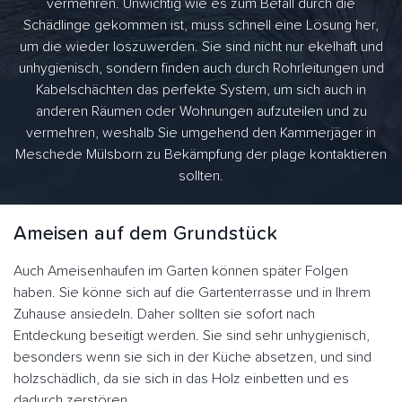
vermehren. Unwichtig wie es zum Befall durch die
Schädlinge gekommen ist, muss schnell eine Lösung her,
um die wieder loszuwerden. Sie sind nicht nur ekelhaft und
unhygienisch, sondern finden auch durch Rohrleitungen und
Kabelschächten das perfekte System, um sich auch in
anderen Räumen oder Wohnungen aufzuteilen und zu
vermehren, weshalb Sie umgehend den Kammerjäger in
Meschede Mülsborn zu Bekämpfung der plage kontaktieren
sollten.
Ameisen auf dem Grundstück
Auch Ameisenhaufen im Garten können später Folgen
haben. Sie könne sich auf die Gartenterrasse und in Ihrem
Zuhause ansiedeln. Daher sollten sie sofort nach
Entdeckung beseitigt werden. Sie sind sehr unhygienisch,
besonders wenn sie sich in der Küche absetzen, und sind
holzschädlich, da sie sich in das Holz einbetten und es
dadurch zerstören.