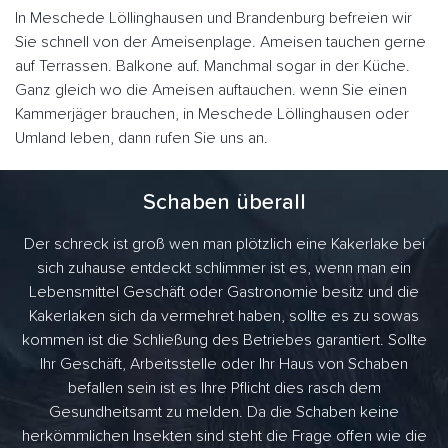
In Meschede Löllinghausen und Brandenburg befreien wir
Sie schnell von der Ameisenplage. Ameisen tauchen gerne
auf Terrassen. Balkone auf. Manchmal sogar in der Küche.
Ganz gleich wo die Ameisen auftauchen. wenn Sie einen
Kammerjäger brauchen, in Meschede Löllinghausen oder
Umland leben, dann rufen Sie uns an.
Schaben überall
Der schreck ist groß wen man plötzlich eine Kakerlake bei
sich zuhause entdeckt schlimmer ist es, wenn man ein
Lebensmittel Geschäft oder Gastronomie besitz und die
Kakerlaken sich da vermehret haben, sollte es zu sowas
kommen ist die Schließung des Betriebes garantiert. Sollte
Ihr Geschäft, Arbeitsstelle oder Ihr Haus von Schaben
befallen sein ist es Ihre Pflicht dies rasch dem
Gesundheitsamt zu melden. Da die Schaben keine
herkömmlichen Insekten sind steht die Frage offen wie die