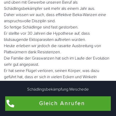
und üben mit Gewerbe unseren Beruf als
Schädlingsbekämpfer seit mehr als einem Jahr aus.
Daher wissen wir auch, dass effektive Beka-Wanzen eine
anspruchsvolle Disziplin sind.
So fertige Schädlinge sind fast gestorben.
Er stellte vor 30 Jahren die Hypothese auf, dass
blutsaugende Ektoparasiten auftreten würden.
Heute erleben wir jedoch die rasante Ausbreitung von
Plattwürmern dank Resistenzen.
Die Familie der Graswanzen hat sich im Laufe der Evolution
sehr gut angepasst.
Er hat seine Flügel verloren, seinen Körper, was dazu
geführt hat, dass er sich in vielen Ecken und Winkeln
versteckt hat, sein Augenlicht ist verkümmert.
Nicht lectularius, daher der Name, den der Klecks malte.
Schädlingsbekämpfung Meschede
Wenn Sie sie schnell betrachten, ähneln sie in Größe und
Fabe einem Apfel.
Gleich Anrufen
Es gibt ungefähr fünf Millionen Parasiten, wenn sie nüchtern
sind, aber sie können eine Größe von fast einem Zoll