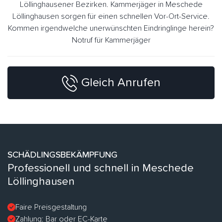
Löllinghausener Bezirken. Kammerjäger in Meschede
Löllinghausen sorgen für einen schnellen Vor-Ort-Service.
Kommen irgendwelche unerwünschten Eindringlinge herein?
Notruf für Kammerjäger
Gleich Anrufen
SCHÄDLINGSBEKÄMPFUNG
Professionell und schnell in Meschede
Löllinghausen
Faire Preisgestaltung
Zahlung: Bar oder EC-Karte