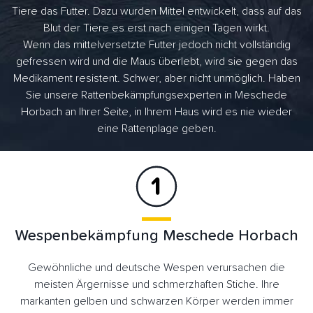
Tiere das Futter. Dazu wurden Mittel entwickelt, dass auf das
Blut der Tiere es erst nach einigen Tagen wirkt.
Wenn das mittelversetzte Futter jedoch nicht vollständig
gefressen wird und die Maus überlebt, wird sie gegen das
Medikament resistent. Schwer, aber nicht unmöglich. Haben
Sie unsere Rattenbekämpfungsexperten in Meschede
Horbach an Ihrer Seite, in Ihrem Haus wird es nie wieder
eine Rattenplage geben.
Wespenbekämpfung Meschede Horbach
Gewöhnliche und deutsche Wespen verursachen die
meisten Ärgernisse und schmerzhaften Stiche. Ihre
markanten gelben und schwarzen Körper werden immer