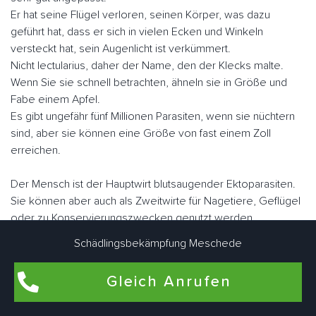
Er hat seine Flügel verloren, seinen Körper, was dazu
geführt hat, dass er sich in vielen Ecken und Winkeln
versteckt hat, sein Augenlicht ist verkümmert.
Nicht lectularius, daher der Name, den der Klecks malte.
Wenn Sie sie schnell betrachten, ähneln sie in Größe und
Fabe einem Apfel.
Es gibt ungefähr fünf Millionen Parasiten, wenn sie nüchtern
sind, aber sie können eine Größe von fast einem Zoll
erreichen.
Der Mensch ist der Hauptwirt blutsaugender Ektoparasiten.
Sie können aber auch als Zweitwirte für Nagetiere, Geflügel
oder zu Konservierungszwecken genutzt werden.
Im Gegensatz zu vielen anderen Schädlingen können sie
Schädlingsbekämpfung Meschede
fliegen.
Sie "laufen" jedoch sehr schnell. Meschede Horbacher
Gleich Anrufen
Schädlingsbekämpfungsexperten arbeiten eng zusammen,
um Bettwanzen bedarfsgerecht individuell zu bekämpfen.