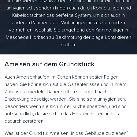
um die wieder loszuwerden. Sie sind nicht nur ekelhaft und
unhygienisch, sondern finden auch durch Rohrleitungen und
Kabelschächten das perfekte System, um sich auch in
anderen Räumen oder Wohnungen aufzuteilen und zu
vermehren, weshalb Sie umgehend den Kammerjäger in
Meschede Horbach zu Bekämpfung der plage kontaktieren
sollten.
Ameisen auf dem Grundstück
Auch Ameisenhaufen im Garten können später Folgen
haben. Sie könne sich auf die Gartenterrasse und in Ihrem
Zuhause ansiedeln. Daher sollten sie sofort nach
Entdeckung beseitigt werden. Sie sind sehr unhygienisch,
besonders wenn sie sich in der Küche absetzen, und sind
holzschädlich, da sie sich in das Holz einbetten und es
dadurch zerstören.
Was ist der Grund für Ameisen, in das Gebäude zu ziehen?