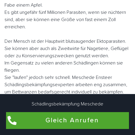
Fabe einem Apfel.
Es gibt ungefähr fünf Millionen Parasiten, wenn sie nüchtern
sind, aber sie können eine Größe von fast einem Zoll
erreichen.
Der Mensch ist der Hauptwirt blutsaugender Ektoparasiten.
Sie können aber auch als Zweitwirte für Nagetiere, Geflügel
oder zu Konservierungszwecken genutzt werden.
Im Gegensatz zu vielen anderen Schädlingen können sie
fliegen.
Sie "laufen" jedoch sehr schnell. Meschede Ensteer
Schädlingsbekämpfungsexperten arbeiten eng zusammen,
um Bettwanzen bedarfsgerecht individuell zu bekämpfen.
Schädlingsbekämpfung Meschede
Flohbekämpfung in Meschede Enste
Gleich Anrufen
Flöhe kommen am häufigsten in Wohnungen und Häusern