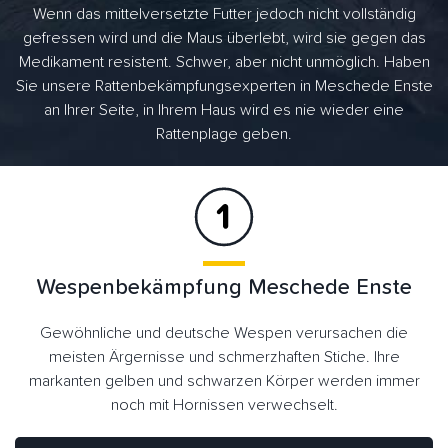
Wenn das mittelversetzte Futter jedoch nicht vollständig
gefressen wird und die Maus überlebt, wird sie gegen das
Medikament resistent. Schwer, aber nicht unmöglich. Haben
Sie unsere Rattenbekämpfungsexperten in Meschede Enste
an Ihrer Seite, in Ihrem Haus wird es nie wieder eine
Rattenplage geben.
Wespenbekämpfung Meschede Enste
Gewöhnliche und deutsche Wespen verursachen die
meisten Ärgernisse und schmerzhaften Stiche. Ihre
markanten gelben und schwarzen Körper werden immer
noch mit Hornissen verwechselt.