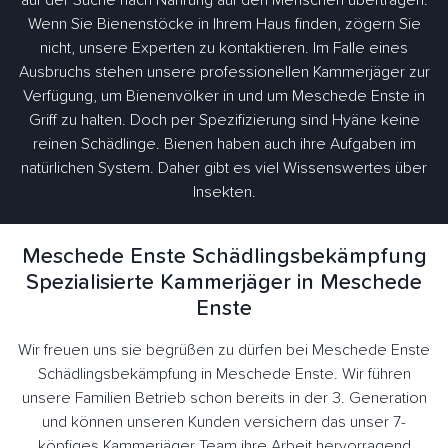
auf der Suche nach Nahrung auf den Menschen übertragen.
Wenn Sie Bienenstöcke in Ihrem Haus finden, zögern Sie
nicht, unsere Experten zu kontaktieren. Im Falle eines
Ausbruchs stehen unsere professionellen Kammerjäger zur
Verfügung, um Bienenvölker in und um Meschede Enste in
Griff zu halten. Doch per Spezifizierung sind Hyäne keine
reinen Schädlinge. Bienen haben auch ihre Aufgaben im
natürlichen System. Daher gibt es viel Wissenswertes über
Insekten.
Meschede Enste Schädlingsbekämpfung
Spezialisierte Kammerjäger in Meschede
Enste
Wir freuen uns sie begrüßen zu dürfen bei Meschede Enste
Schädlingsbekämpfung in Meschede Enste. Wir führen
unsere Familien Betrieb schon bereits in der 3. Generation
und können unseren Kunden versichern das unser 7-
köpfiges Kammerjäger Team ihre Arbeit hervorragend