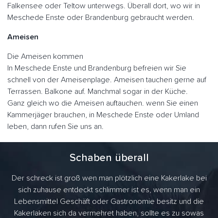
Falkensee oder Teltow unterwegs. Überall dort, wo wir in
Meschede Enste oder Brandenburg gebraucht werden.
Ameisen
Die Ameisen kommen
In Meschede Enste und Brandenburg befreien wir Sie
schnell von der Ameisenplage. Ameisen tauchen gerne auf
Terrassen. Balkone auf. Manchmal sogar in der Küche.
Ganz gleich wo die Ameisen auftauchen. wenn Sie einen
Kammerjäger brauchen, in Meschede Enste oder Umland
leben, dann rufen Sie uns an.
Schaben überall
Der schreck ist groß wen man plötzlich eine Kakerlake bei
sich zuhause entdeckt schlimmer ist es, wenn man ein
Lebensmittel Geschäft oder Gastronomie besitz und die
Kakerlaken sich da vermehret haben, sollte es zu sowas